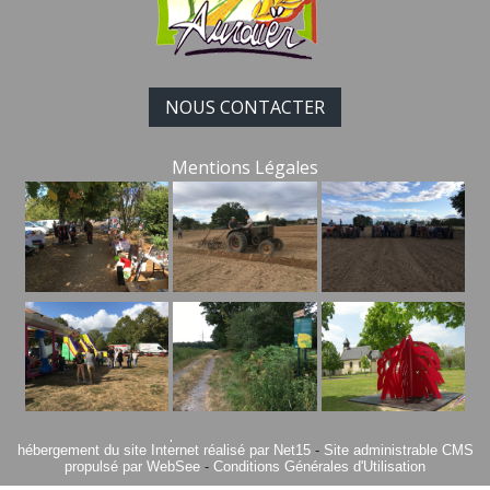
NOUS CONTACTER
Mentions Légales
Site commercialisé par Centre France Solution Pro
-
Création et
hébergement du site Internet réalisé par Net15
-
Site administrable CMS
propulsé par WebSee
-
Conditions Générales d'Utilisation