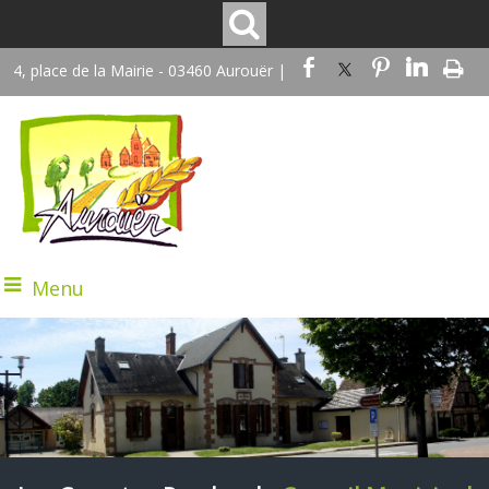
4, place de la Mairie - 03460 Aurouër |
Menu