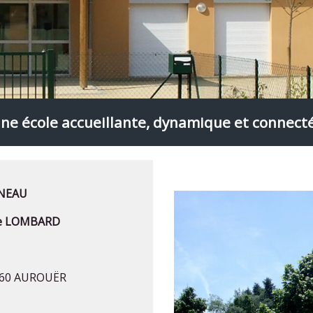
ne école accueillante, dynamique et connect
NEAU
e LOMBARD
03460 AUROUËR