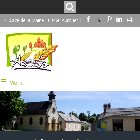
4, place de la Mairie - 03460 Aurouër |
Menu