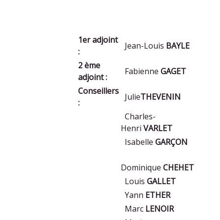
1er adjoint
Jean-Louis
BAYLE
:
2 ème
Fabienne
GAGET
adjoint :
Conseillers
Julie
THEVENIN
:
Charles-
Henri
VARLET
Isabelle
GARÇON
Dominique
CHEHET
Louis
GALLET
Yann
ETHER
Marc
LENOIR