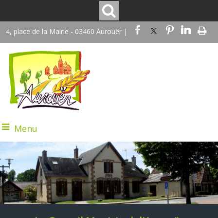
4, place de la Mairie - 03460 Aurouër |
Menu