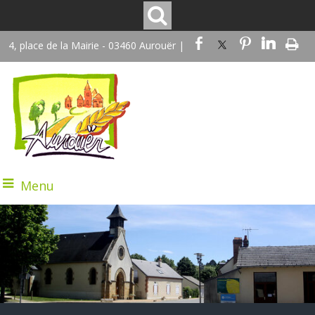
4, place de la Mairie - 03460 Aurouër |
Menu