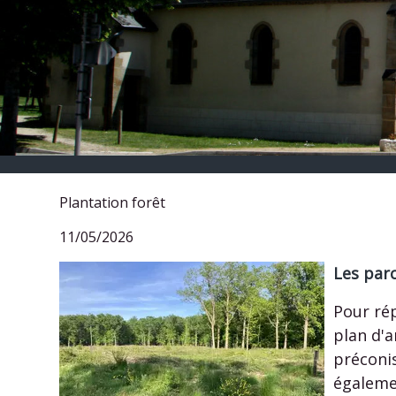
Plantation forêt
11/05/2026
Les par
Pour ré
plan d'a
préconis
égaleme