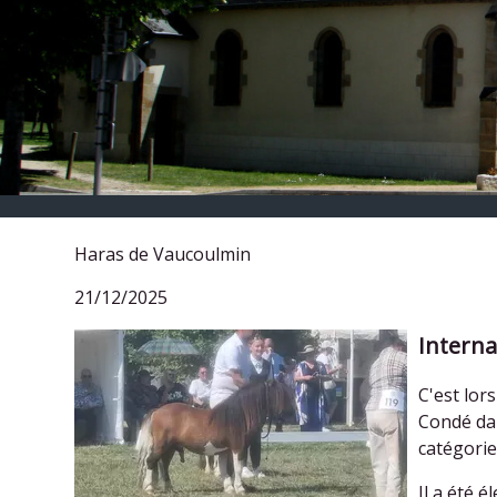
Haras de Vaucoulmin
21/12/2025
Interna
C'est lor
Condé da
catégorie
Il a été 