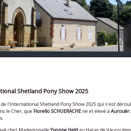
tional Shetland Pony Show 2025
s de l'International Shetland Pony Show 2025 qui s'est déroulé
ns le Cher, que
Fiorello SCHUERACHE
né et élevé à
Aurouër
s.
élevé chez Mademoiselle
Yvonne Held
au Haras de Vaucoulmin